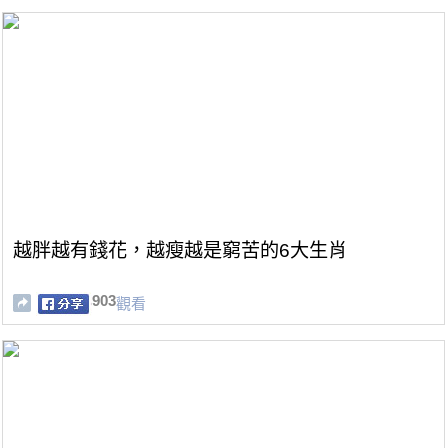
越胖越有錢花，越瘦越是窮苦的6大生肖
903
觀看