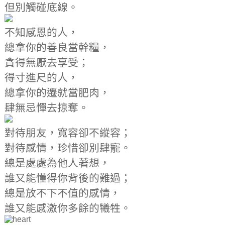
但別觸碰底線。
不知感恩的人，
總拿你的善良當幹糧，
貪得無厭去享受；
得寸進尺的人，
總拿你的遷就當肥肉，
肆無忌憚去掠奪。
對待朋友，寬容卻不縱容；
對待感情，珍惜卻別肆寵。
總是處處為他人著想，
誰又能懂得你背後的難過；
總是放不下不值的感情，
誰又能感激你多餘的犧牲。