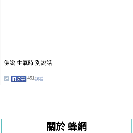
佛說 生氣時 別說話
451
觀看
關於 蜂網