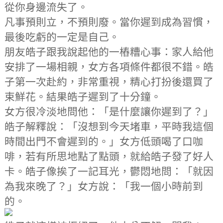
從你身邊流失了。
凡事預則立，不預則廢。當你遲到成為習慣，
最後吃虧的一定是自己。
朋友皓子跟我說起他的一樁糟心事：家人給他
安排了一場相親，女方各項條件都很不錯。皓
子第一次赴約，非常重視，精心打扮後還買了
束鮮花。結果皓子遲到了十分鐘。
女方很冷淡地問他：「是什麼讓你遲到了？」
皓子解釋說：「沒想到今天堵車，平時我這個
時間出門不會遲到的。」女方低頭喝了口咖
啡，若有所思地點了點頭，就給皓子發了好人
卡。皓子像挨了一記耳光，鬱悶地問：「就因
為我來晚了？」女方說：「我一個小時前到
的。