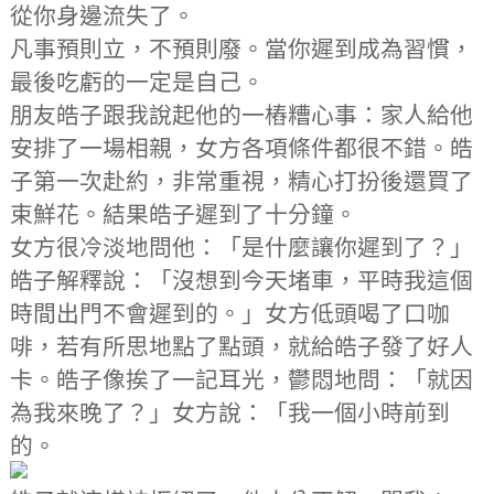
從你身邊流失了。
凡事預則立，不預則廢。當你遲到成為習慣，
最後吃虧的一定是自己。
朋友皓子跟我說起他的一樁糟心事：家人給他
安排了一場相親，女方各項條件都很不錯。皓
子第一次赴約，非常重視，精心打扮後還買了
束鮮花。結果皓子遲到了十分鐘。
女方很冷淡地問他：「是什麼讓你遲到了？」
皓子解釋說：「沒想到今天堵車，平時我這個
時間出門不會遲到的。」女方低頭喝了口咖
啡，若有所思地點了點頭，就給皓子發了好人
卡。皓子像挨了一記耳光，鬱悶地問：「就因
為我來晚了？」女方說：「我一個小時前到
的。