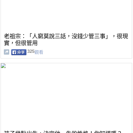
老祖宗：「人窮莫說三話，沒錢少管三事」，很現
實，但很管用
325
觀看