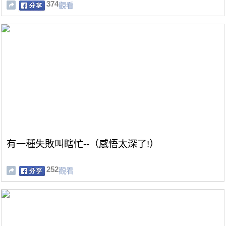
374
觀看
有一種失敗叫瞎忙--（感悟太深了!）
252
觀看