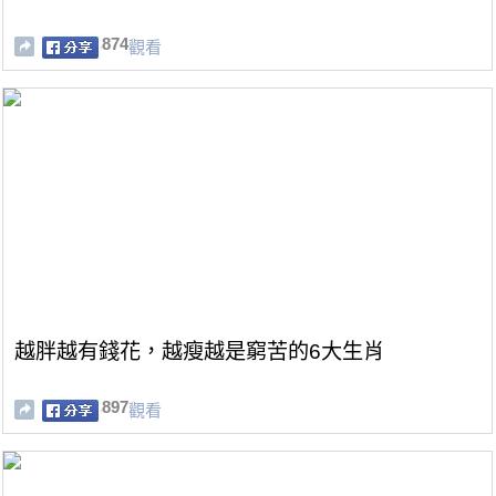
874
觀看
越胖越有錢花，越瘦越是窮苦的6大生肖
897
觀看