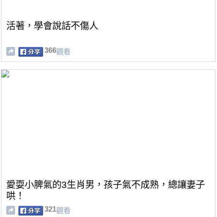
活著，學會說話不傷人
366
觀看
愛耍小脾氣的3生肖男，孩子氣不成熟，總讓妻子
哄！
321
觀看