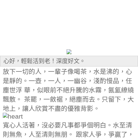
心好，輕鬆活到老！深度好文。
放下⼀切的⼈，⼀輩⼦像喝茶，⽔是沸的，⼼
是靜的。⼀壺，⼀⼈，⼀幽⾕，淺酌慢品，任
塵世浮 華，似眼前不絕升騰的⽔霧，氤氳繚繞
飄散。 茶罷，⼀斂裾，絕塵⽽去。只留下，⼤
地上，讓⼈欣賞不盡的優雅背影。
寬⼼⼈活著，沒必要凡事都爭個明⽩。⽔⾄清
則無⿂，⼈⾄清則無朋。 跟家⼈爭，爭贏了，