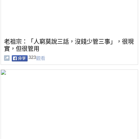
老祖宗：「人窮莫說三話，沒錢少管三事」，很現
實，但很管用
323
觀看