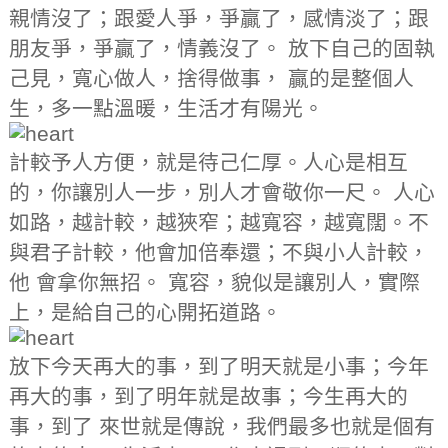
親情沒了；跟愛⼈爭，爭贏了，感情淡了；跟
朋友爭，爭贏了，情義沒了。 放下⾃⼰的固執
⼰⾒，寬⼼做⼈，捨得做事， 贏的是整個⼈
⽣，多⼀點溫暖，⽣活才有陽光。
計較予⼈⽅便，就是待⼰仁厚。⼈⼼是相互
的，你讓別⼈⼀步，別⼈才會敬你⼀尺。 ⼈⼼
如路，越計較，越狹窄；越寬容，越寬闊。不
與君⼦計較，他會加倍奉還；不與⼩⼈計較，
他 會拿你無招。 寬容，貌似是讓別⼈，實際
上，是給⾃⼰的⼼開拓道路。
放下今天再⼤的事，到了明天就是⼩事；今年
再⼤的事，到了明年就是故事；今⽣再⼤的
事，到了 來世就是傳說，我們最多也就是個有