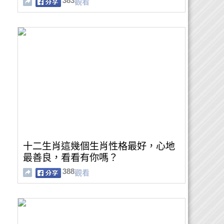
383
觀看
十二生肖這幾個生肖性格最好，心地
最善良，看看有你嗎？
388
觀看