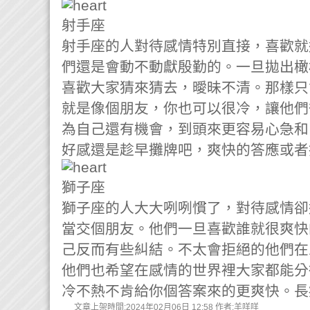
射手座
射手座的人對待感情特別直接，喜歡就
們還是會動不動獻殷勤的。一旦拋出橄
喜歡大家猜來猜去，曖昧不清。那樣只
就是像個朋友，你也可以很冷，讓他們
為自己還有機會，到頭來更容易心急和
好感還是趁早攤牌吧，爽快的答應或者
獅子座
獅子座的人大大咧咧慣了，對待感情卻
當交個朋友。他們一旦喜歡誰就很爽快
己反而有些糾結。不太會拒絕的他們在
他們也希望在感情的世界裡大家都能分
冷不熱不肯給你個答案來的更爽快。長
文章上架時間:2024年02月06日 12:58 作者:羊咩咩