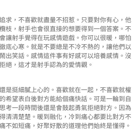
追求，不喜歡就盡量不招惹。只要對你有心，他
欖枝，射手也會很直接的想要得到一個答案。不
會讓射手覺得在玩感情遊戲。你可以很暖，哪怕
徹底心寒。就是不要總是不冷不熱的，讓他們以
鬧出笑話。感情這件事有好感可以培養感情。沒
拒絕，這才是射手認為的愛情觀。
還是挺細膩上心的。喜歡就在一起，不喜歡就權
的希望表白後對方能給個痛快話。可是一輪到自
思考一段時間後還是會鼓起勇氣拒絕對方。因為
得清清楚楚。暖到融化，冷到痛心都要比對方不
痛不如短痛，好聚好散的道理他們始終是懂得。