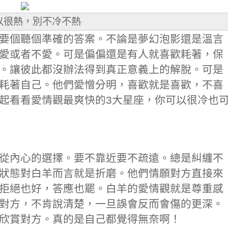
以很熱，別不冷不熱
要個聽個準確的答案。不論是夢幻泡影還是溫言
愛或者不愛。可是偏偏還是有人就喜歡耗著，保
。讓彼此都沒辦法得到真正意義上的解脫。可是
耗著自己。他們愛憎分明，喜歡就是喜歡，不喜
起看看愛情觀最爽快的3大星座，你可以很冷也
從內心的選擇。要不靠近要不疏遠。總是糾纏不
狀態對白羊而言就是折磨。他們情願對方直接來
拒絕也好，答應也罷。白羊的愛情觀就是尊重感
對方，不肯說清楚，一旦誤會反而會傷的更深。
欣賞對方。真的是自己都覺得無奈啊！