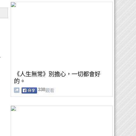
可
《人生無常》別擔心，一切都會好
的。
338
觀看