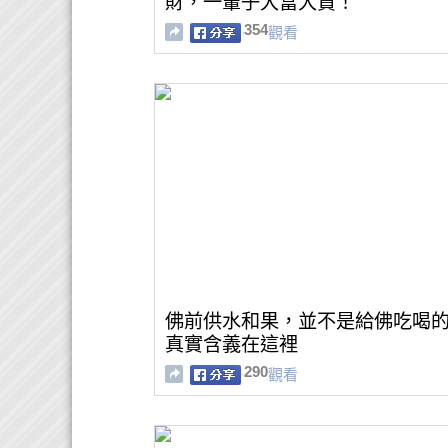
財，一輩子大富大貴！
354
觀看
佛前供水和果，並不是給佛吃喝
真實含義在這裡
290
觀看