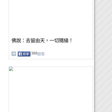
佛說：去留由天，一切隨緣！
368
觀看