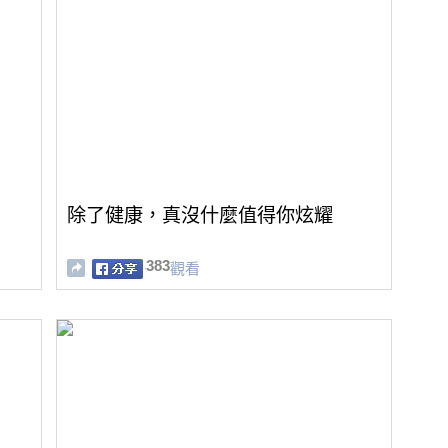
！
除了健康，真沒什麼值得你炫耀
383
觀看