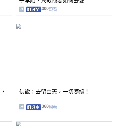
子孝順，只教他要如何去愛
300
觀看
的，
佛說：去留由天，一切隨緣！
368
觀看