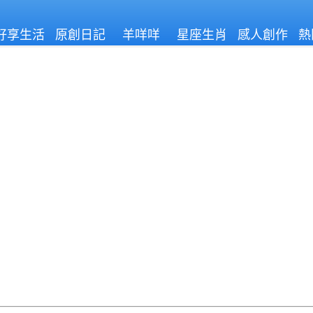
好享生活
原創日記
羊咩咩
星座生肖
感人創作
熱