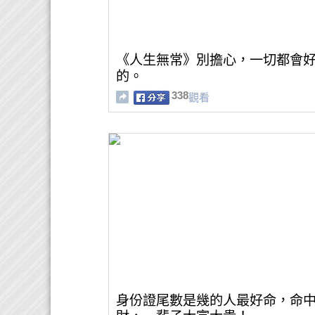
《人生無常》別擔心，一切都會
的。
338
觀看
身份證尾數是幾的人最好命，命