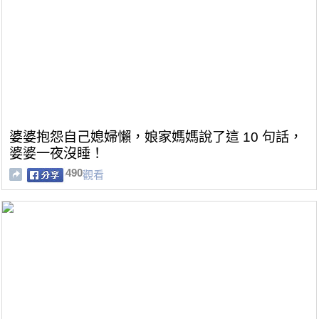
婆婆抱怨自己媳婦懶，娘家媽媽說了這 10 句話，
婆婆一夜沒睡！
490
觀看