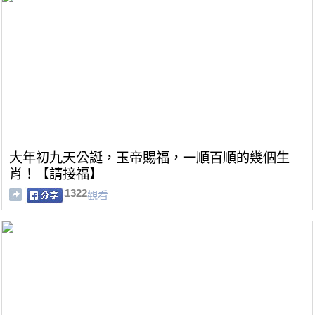
大年初九天公誕，玉帝賜福，一順百順的幾個生
肖！【請接福】
1322
觀看