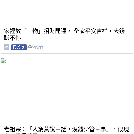
家裡放「一物」招財開運， 全家平安吉祥，大錢
賺不停
256
觀看
老祖宗：「人窮莫說三話，沒錢少管三事」，很現