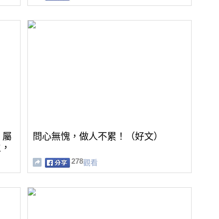
！屬
問心無愧，做人不累！（好文）
生，
278
觀看