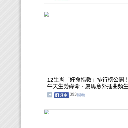
12生肖「好命指數」排行榜公開
牛天生勞碌命、屬馬意外插曲頻
屬雞竟然第一名？
393
觀看