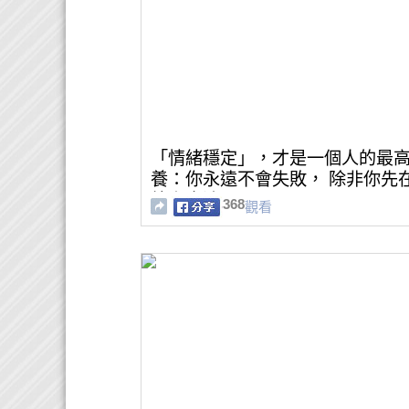
「情緒穩定」，才是一個人的最
養：你永遠不會失敗， 除非你先
緒上崩潰。
368
觀看