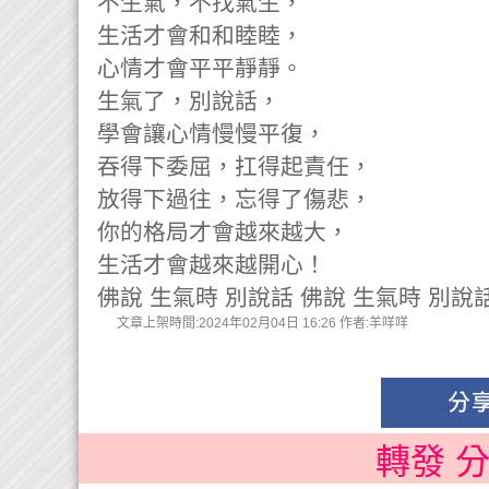
不生氣，不找氣生，
生活才會和和睦睦，
心情才會平平靜靜。
生氣了，別說話，
學會讓心情慢慢平復，
吞得下委屈，扛得起責任，
放得下過往，忘得了傷悲，
你的格局才會越來越大，
生活才會越來越開心！
佛說 生氣時 別說話 佛說 生氣時 別說
文章上架時間:2024年02月04日 16:26 作者:羊咩咩
轉發 