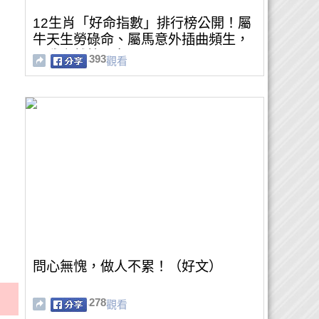
12生肖「好命指數」排行榜公開！屬
牛天生勞碌命、屬馬意外插曲頻生，
屬雞竟然第一名？
393
觀看
問心無愧，做人不累！（好文）
278
觀看