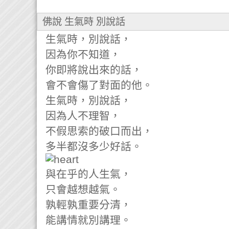
佛說 生氣時 別說話
生氣時，別說話，
因為你不知道，
你即將說出來的話，
會不會傷了對面的他。
生氣時，別說話，
因為人不理智，
不假思索的破口而出，
多半都沒多少好話。
與在乎的人生氣，
只會越想越氣。
孰輕孰重要分清，
能講情就別講理。