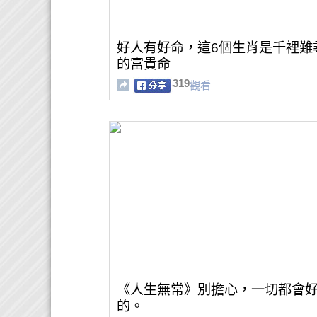
好人有好命，這6個生肖是千裡難
的富貴命
319
觀看
《人生無常》別擔心，一切都會
的。