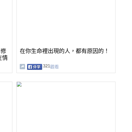
高修
在你生命裡出現的人，都有原因的！
在情
321
觀看