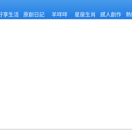
好享生活
原創日記
羊咩咩
星座生肖
感人創作
熱