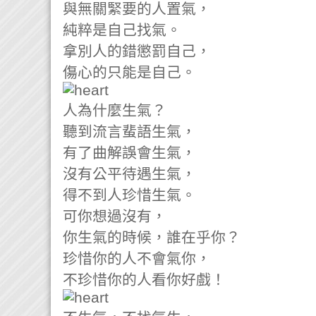
與無關緊要的人置氣，
純粹是自己找氣。
拿別人的錯懲罰自己，
傷心的只能是自己。
人為什麼生氣？
聽到流言蜚語生氣，
有了曲解誤會生氣，
沒有公平待遇生氣，
得不到人珍惜生氣。
可你想過沒有，
你生氣的時候，誰在乎你？
珍惜你的人不會氣你，
不珍惜你的人看你好戲！