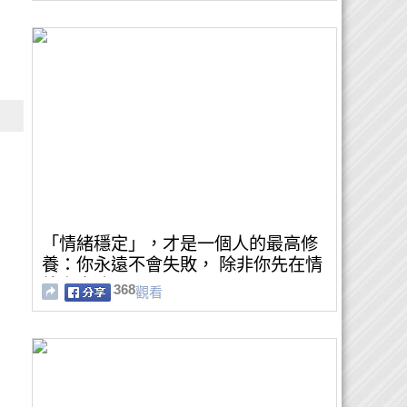
「情緒穩定」，才是一個人的最高修
養：你永遠不會失敗， 除非你先在情
緒上崩潰。
368
觀看