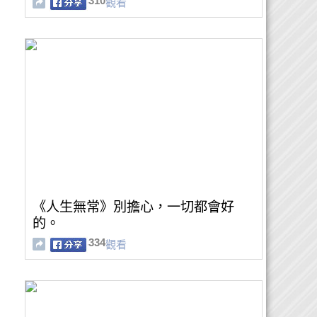
310
觀看
《人生無常》別擔心，一切都會好
的。
334
觀看