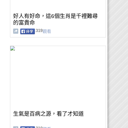
好人有好命，這6個生肖是千裡難尋
的富貴命
319
觀看
生氣是百病之源，看了才知道