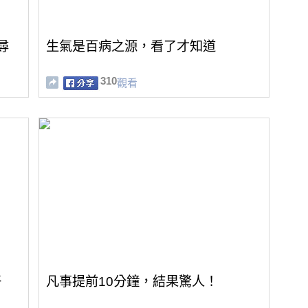
尋
生氣是百病之源，看了才知道
310
觀看
好
凡事提前10分鐘，結果驚人！