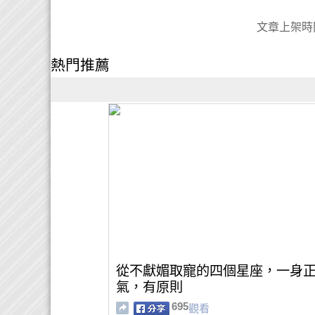
文章上架時間:
熱門推薦
從不獻媚取寵的四個星座，一身
氣，有原則
695
觀看